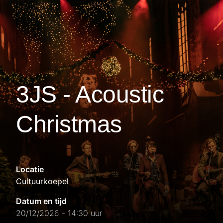
3JS - Acoustic
Christmas
Locatie
Cultuurkoepel
Datum en tijd
20/12/2026 - 14:30 uur